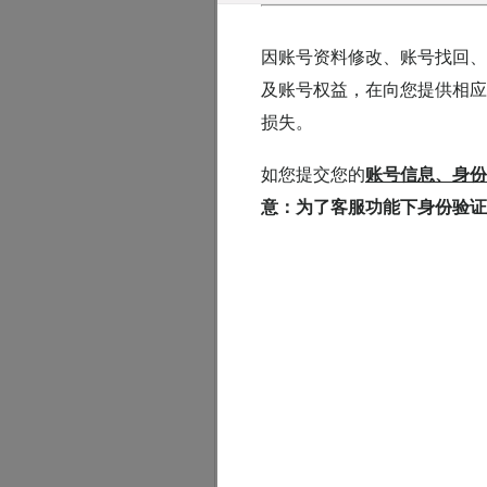
类型二（不良
因账号资料修改、账号找回、
充
及账号权益，在向您提供相应
损失。
支
如您提交您的
账号信息、身份
意：为了客服功能下身份验证
支
订
被