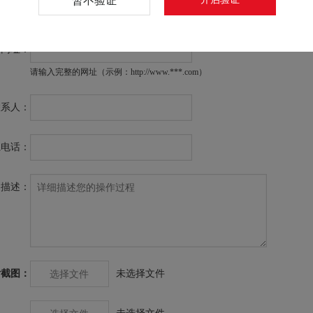
暂不验证
例如：刷单被骗、扫码被骗、其他被骗
的网址：
请输入完整的网址（示例：http://www.***.com）
联系人：
系电话：
细描述：
付截图：
未选择文件
选择文件