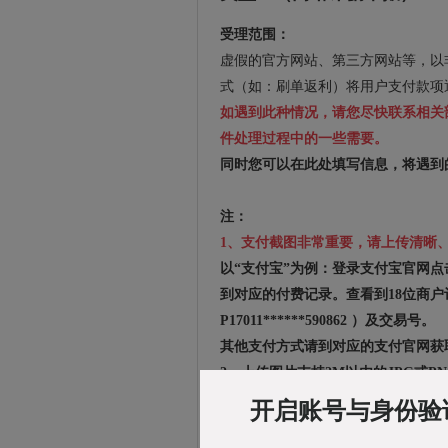
受理范围：
虚假的官方网站、第三方网站等，以
式（如：刷单返利）将用户支付款项
如遇到此种情况，请您尽快联系相关
件处理过程中的一些需要。
同时您可以在此处填写信息，将遇到
注：
1、支付截图非常重要，请上传清晰
以“支付宝”为例：登录支付宝官网
到对应的付费记录。查看到18位商户
P17011******590862 ）及交易号。
其他支付方式请到对应的支付官网获
2、上传图片支持2M以内的JPG或P
开启账号与身份验
类型一（网络