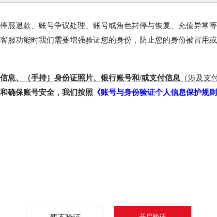
网站举报）
停服退款、账号争议处理、账号或角色封停与恢复、充值异常等
值时间：
客服功能时我们需要增强验证您的身份，防止您的身份被冒用或
付金额：
信息、（手持）身份证照片、银行账号和/或支付信息
（涉及支
请填写人民币金额数值，单位：元
和确保账号安全，我们按照
《账号与身份验证个人信息保护规则
付方式：
单编号：
新增
商户/商家订单编号（P/G/T开头）
为尽快帮助您监测追查不良网站，我们需要您提供本人有效支付信
息。支付信息属于
敏感个人信息
，主动并“提交”即代表您已
充分知悉
并同意我们基于上述目的处理您的支付信息。
骗方式：
开启验证