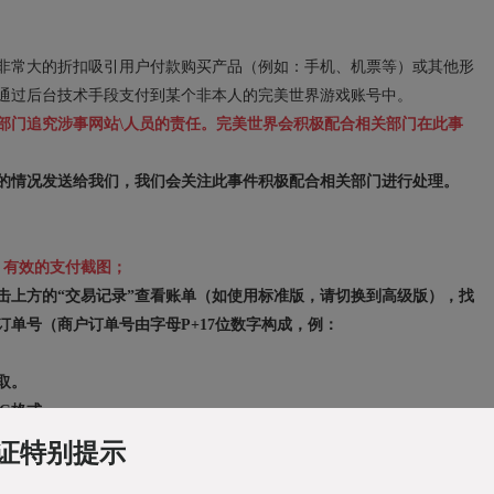
非常大的折扣吸引用户付款购买产品（例如：手机、机票等）或其他形
通过后台技术手段支付到某个非本人的完美世界游戏账号中。
部门追究涉事网站\人员的责任。完美世界会积极配合相关部门在此事
的情况发送给我们，我们会关注此事件积极配合相关部门进行处理。
、有效的支付截图；
点击上方的“交易记录”查看账单（如使用标准版，请切换到高级版），找
订单号（商户订单号由字母P+17位数字构成，例：
取。
NG格式。
证特别提示
诈骗举报）