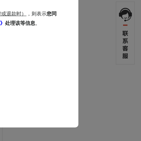
可使用全部自助服务
付或退款时）
，则表示
您同
》
处理该等信息
。
微信客服
VIP中心
游戏平台
会员中心
未成年人
关怀